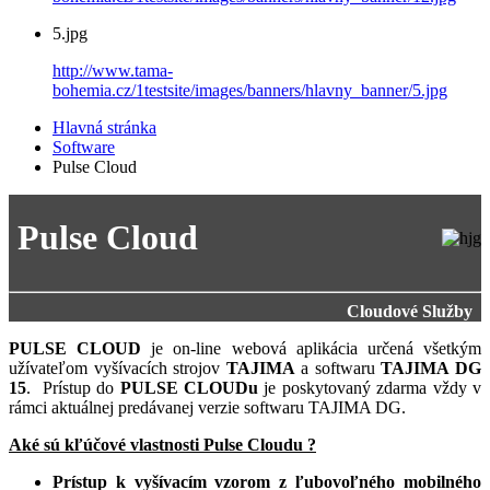
5.jpg
http://www.tama-
bohemia.cz/1testsite/images/banners/hlavny_banner/5.jpg
Hlavná stránka
Software
Pulse Cloud
Pulse Cloud
Cloudové Služby
PULSE CLOUD
je on-line webová aplikácia určená všetkým
užívateľom vyšívacích strojov
TAJIMA
a softwaru
TAJIMA DG
15
. Prístup do
PULSE CLOUDu
je poskytovaný zdarma vždy v
rámci aktuálnej predávanej verzie softwaru TAJIMA DG.
Aké sú kľúčové vlastnosti Pulse Cloudu ?
Prístup k vyšívacím vzorom z ľubovoľného mobilného