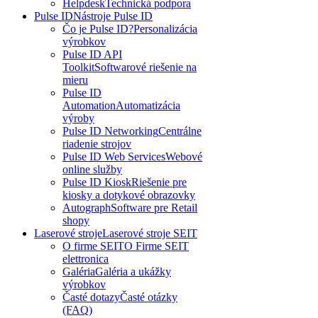
Helpdesk
Technická podpora
Pulse ID
Nástroje Pulse ID
Čo je Pulse ID?
Personalizácia
výrobkov
Pulse ID API
Toolkit
Softwarové riešenie na
mieru
Pulse ID
Automation
Automatizácia
výroby
Pulse ID Networking
Centrálne
riadenie strojov
Pulse ID Web Services
Webové
online služby
Pulse ID Kiosk
Riešenie pre
kiosky a dotykové obrazovky
Autograph
Software pre Retail
shopy
Laserové stroje
Laserové stroje SEIT
O firme SEIT
O Firme SEIT
elettronica
Galéria
Galéria a ukážky
výrobkov
Časté dotazy
Časté otázky
(FAQ)