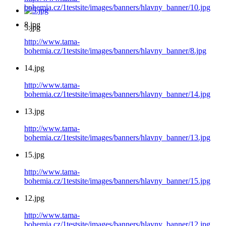
bohemia.cz/1testsite/images/banners/hlavny_banner/10.jpg
8.jpg
5.jpg
http://www.tama-
bohemia.cz/1testsite/images/banners/hlavny_banner/8.jpg
14.jpg
http://www.tama-
bohemia.cz/1testsite/images/banners/hlavny_banner/14.jpg
13.jpg
http://www.tama-
bohemia.cz/1testsite/images/banners/hlavny_banner/13.jpg
15.jpg
http://www.tama-
bohemia.cz/1testsite/images/banners/hlavny_banner/15.jpg
12.jpg
http://www.tama-
bohemia.cz/1testsite/images/banners/hlavny_banner/12.jpg