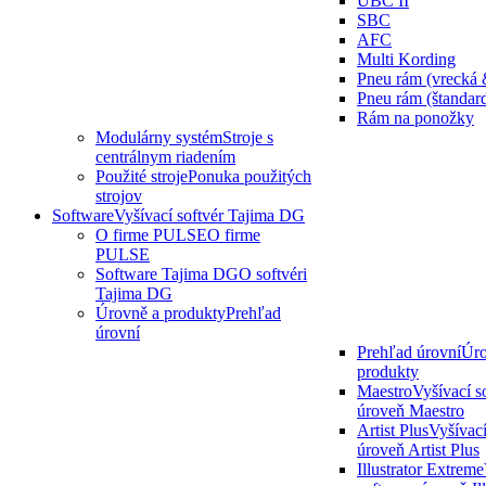
UBC II
SBC
AFC
Multi Kording
Pneu rám (vrecká 
Pneu rám (štandar
Rám na ponožky
Modulárny systém
Stroje s
centrálnym riadením
Použité stroje
Ponuka použitých
strojov
Software
Vyšívací softvér Tajima DG
O firme PULSE
O firme
PULSE
Software Tajima DG
O softvéri
Tajima DG
Úrovně a produkty
Prehľad
úrovní
Prehľad úrovní
Úro
produkty
Maestro
Vyšívací s
úroveň Maestro
Artist Plus
Vyšívací
úroveň Artist Plus
Illustrator Extreme