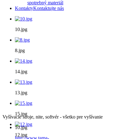
spotrebný materiál
Kontakty
Kontaktujte nás
10.jpg
8.jpg
14.jpg
13.jpg
15.jpg
Vyšívacie stroje, nite, softvér - všetko pre vyšívanie
10.jpg
12.jpg
http://www.tama-