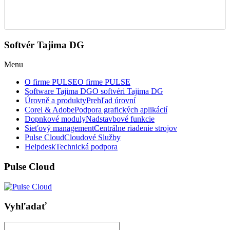
Softvér Tajima DG
Menu
O firme PULSE
O firme PULSE
Software Tajima DG
O softvéri Tajima DG
Úrovně a produkty
Prehľad úrovní
Corel & Adobe
Podpora grafických aplikácií
Dopnkové moduly
Nadstavbové funkcie
Sieťový management
Centrálne riadenie strojov
Pulse Cloud
Cloudové Služby
Helpdesk
Technická podpora
Pulse Cloud
Vyhľadať