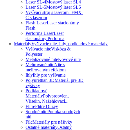
Laser SL-4
Mostový laser SL4
Laser SL-5
Mostový laser SL5
Vyšívací stroj s laserom
TFMX-
C s laserom
Flash Laser
Laser stacionárny
Flash
Performa Laser
Laser
stacionárny Performa
Materiály
Vyšívacie nite, ihly, podkladové materiály
Vyšívacie nite
Viskóza &
Polyester
Metalizované nite
Kovové nite
Melírované nite
Nite s
melírovaným efektom
Ihly
Ihly pre vyšívanie
Polyurethan 3D
Materiál pre 3D
výšivky
Podkladové
Materiály
Polypropylen,
Vliselin, Nažehlovací...
Flitre
Flitre Düzey
Spodné nite
Ponuka spodných
nití
Filc
Materiály pre nášivky
Ostatné materiály
Ostatný