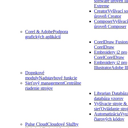
software úroveň Ill
Extreme
Creator
Vyšívací s
úroveň Creator
Composer
Vyšívací
úroveň Composer
Corel & Adobe
Podpora
grafických aplikácií
CorelDraw Fusion
CorelDraw
Embroidery i2 pro
Corel
CorelDraw
Embroidery i2 pro
Illustrator
Adobe Ill
Dopnkové
moduly
Nadstavbové funkcie
Sieťový management
Centrálne
riadenie strojov
Librarian Databáz
databáza vzorov
Vyšívacie stroje 
sieť
Ovládanie stroj
Automatizácia
Využ
čiarových kódov
Pulse Cloud
Cloudové Služby