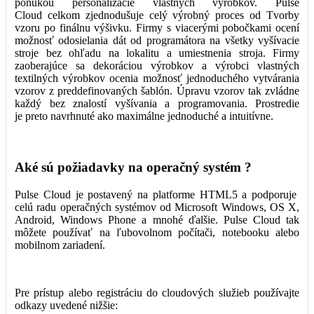
ponukou personalizácie vlastných výrobkov. Pulse
Cloud celkom zjednodušuje celý výrobný proces od Tvorby
vzoru po finálnu výšivku. Firmy s viacerými pobočkami ocení
možnosť odosielania dát od programátora na všetky vyšívacie
stroje bez ohľadu na lokalitu a umiestnenia stroja. Firmy
zaoberajúce sa dekoráciou výrobkov a výrobci vlastných
textilných výrobkov ocenia možnosť jednoduchého vytvárania
vzorov z preddefinovaných šablón. Úpravu vzorov tak zvládne
každý bez znalostí vyšívania a programovania. Prostredie
je preto navrhnuté ako maximálne jednoduché a intuitívne.
Aké sú požiadavky na operačný systém ?
Pulse Cloud je postavený na platforme HTML5 a podporuje
celú radu operačných systémov od Microsoft Windows, OS X,
Android, Windows Phone a mnohé ďalšie. Pulse Cloud tak
môžete používať na ľubovolnom počítači, notebooku alebo
mobilnom zariadení.
Pre prístup alebo registráciu do cloudových služieb používajte
odkazy uvedené nižšie: