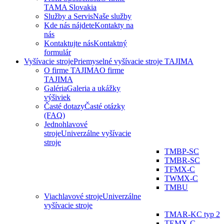
TAMA Slovakia
Služby a Servis
Naše služby
Kde nás nájdete
Kontakty na
nás
Kontaktujte nás
Kontaktný
formulár
Vyšívacie stroje
Priemyselné vyšívacie stroje TAJIMA
O firme TAJIMA
O firme
TAJIMA
Galéria
Galeria a ukážky
výšiviek
Časté dotazy
Časté otázky
(FAQ)
Jednohlavové
stroje
Univerzálne vyšívacie
stroje
TMBP-SC
TMBR-SC
TFMX-C
TWMX-C
TMBU
Viachlavové stroje
Univerzálne
vyšívacie stroje
TMAR-KC typ 2
TEMX-C