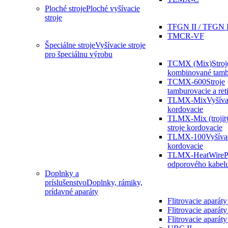
Ploché stroje
Ploché vyšívacie
stroje
TFGN II / TFGN 
TMCR-VF
Špeciálne stroje
Vyšívacie stroje
pro špeciálnu výrobu
TCMX (Mix)
Stroj
kombinované tamb
TCMX-600
Stroje
tamburovacie a ret
TLMX-Mix
Vyšíva
kordovacie
TLMX-Mix (trojit
stroje kordovacie
TLMX-100
Vyšívac
kordovacie
TLMX-HeatWire
P
odporového kabel
Doplnky a
príslušenstvo
Doplnky, rámiky,
prídavné aparáty
Flitrovacie aparát
Flitrovacie aparáty
Flitrovacie apará